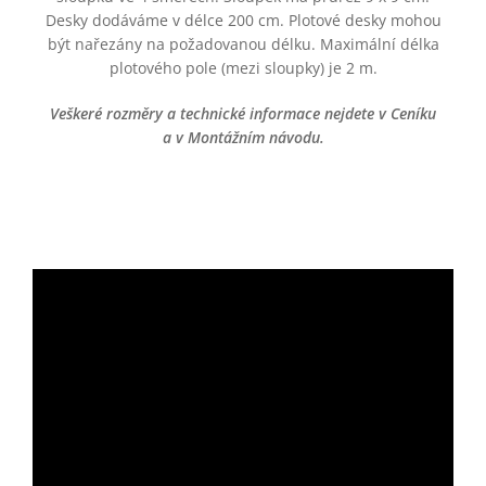
Desky dodáváme v délce 200 cm. Plotové desky mohou
být nařezány na požadovanou délku. Maximální délka
plotového pole (mezi sloupky) je 2 m.
Veškeré rozměry a technické informace nejdete v Ceníku
a v Montážním návodu.