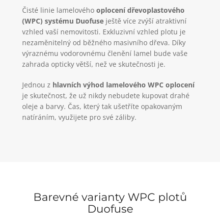
Čisté linie lamelového
oplocení dřevoplastového
(WPC) systému
Duofuse
ještě více zvýší atraktivní
vzhled vaší nemovitosti. Exkluzivní vzhled plotu je
nezaměnitelný od běžného masivního dřeva.
Díky
výraznému vodorovnému členění lamel bude vaše
zahrada opticky větší, než ve skutečnosti je.
Jednou z
hlavních výhod lamelového WPC oplocení
je skutečnost, že už nikdy nebudete kupovat drahé
oleje a barvy. Čas, který tak ušetříte opakovaným
natíráním, využijete pro své záliby.
Barevné varianty WPC plotů
Duofuse