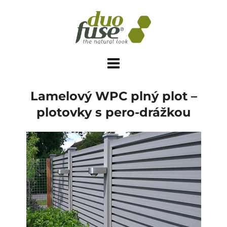
Skip
to
content
Lamelový WPC plný plot –
plotovky s pero-drážkou