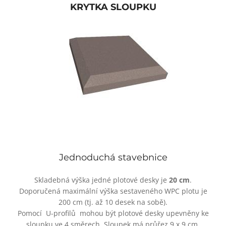
KRYTKA SLOUPKU
Jednoduchá stavebnice
Skladebná výška jedné plotové desky je
20 cm
.
Doporučená maximální výška sestaveného WPC plotu je
200 cm (tj. až 10 desek na sobě).
Pomocí
U-profilů
mohou být plotové desky upevněny ke
sloupku ve 4 směrech. Sloupek má průřez 9 x 9 cm.