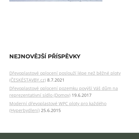
NEJNOVĚJŠÍ PŘÍSPĚVKY
Dřevoplastové oplocení poslouží lépe než běžné ploty
(ČESKÉSTAVBY.cz)
8.7.2021
Dřevoplastové oplocení pozemku povýší Váš dům na
reprezentativní sídlo (Domov)
19.6.2017
Moderní dřevoplastové WPC ploty pro každého
(Hyperbydlení)
25.6.2015