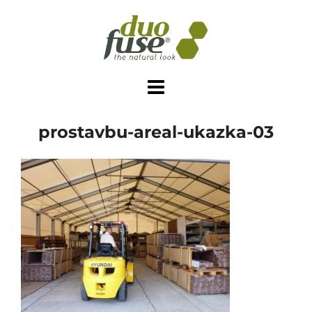
Skip
to
content
prostavbu-areal-ukazka-03