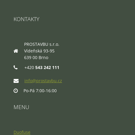
KONTAKTY
PROSTAVBU s.r.o.
Vídeňská 93-95
639 00 Brno
+420
543 242 111
info@prostavbu.cz
Po-Pá 7:00-16:00
MENU
Duofuse