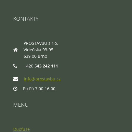
KONTAKTY
PROSTAVBU s.r.o.
Vídeňská 93-95
639 00 Brno
+420
543 242 111
info@prostavbu.cz
Po-Pá 7:00-16:00
MENU
Duofuse