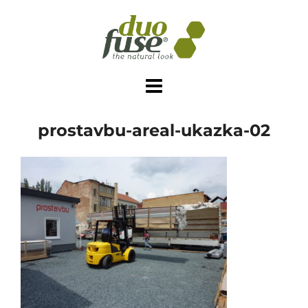
Skip
to
content
prostavbu-areal-ukazka-02