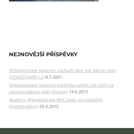
NEJNOVĚJŠÍ PŘÍSPĚVKY
Dřevoplastové oplocení poslouží lépe než běžné ploty
(ČESKÉSTAVBY.cz)
8.7.2021
Dřevoplastové oplocení pozemku povýší Váš dům na
reprezentativní sídlo (Domov)
19.6.2017
Moderní dřevoplastové WPC ploty pro každého
(Hyperbydlení)
25.6.2015